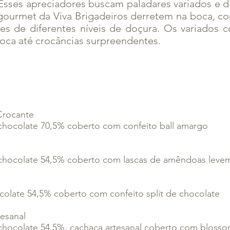
Esses apreciadores buscam paladares variados e d
 gourmet da Viva Brigadeiros derretem na boca, c
es de diferentes níveis de doçura. Os variados c
oca até crocâncias surpreendentes.
Brigadeiros Gourmet
Crocante
chocolate 70,5% coberto com confeito ball amargo
chocolate 54,5% coberto com lascas de amêndoas leve
colate 54,5% coberto com confeito split de chocolate
esanal
chocolate 54,5%, cachaça artesanal coberto com bloss