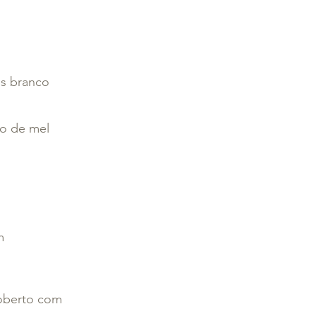
ms branco
ão de mel
m
coberto com