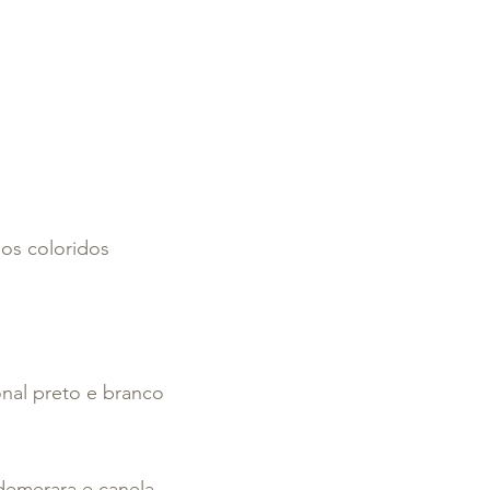
os coloridos
nal preto e branco
demerara e canela