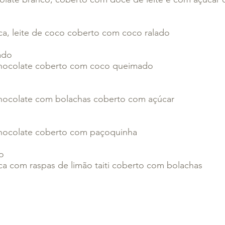
ca, leite de coco coberto com coco ralado
ado
chocolate coberto com coco queimado
hocolate com bolachas coberto com açúcar
hocolate coberto com paçoquinha
o
ca com raspas de limão taiti coberto com bolachas
Brigadeiros Diet