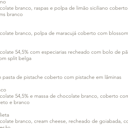
ano
colate branco, raspas e polpa de limão siciliano coberto
ms branco
colate branco, polpa de maracujá coberto com blosso
colate 54,5% com especiarias recheado com bolo de p
om split belga
 pasta de pistache coberto com pistache em lâminas
nco
colate 54,5% e massa de chocolate branco, coberto co
eto e branco
ieta
colate branco, cream cheese, recheado de goiabada, 
mesão