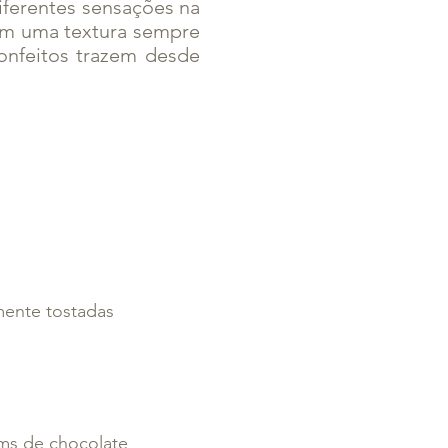
iferentes sensações na
om uma textura sempre
onfeitos trazem desde
mente tostadas
oms de chocolate