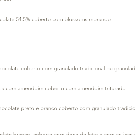
ocolate 54,5% coberto com blossoms morango
Brigadeiros Tradicionais
hocolate coberto com granulado tradicional ou granulad
nca com amendoim coberto com amendoim triturado
hocolate preto e branco coberto com granulado tradicio
olate branco, coberto com doce de leite e com açúcar 